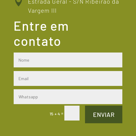

Estrada Geral - S/N Ribeirão da
Vargem III
Entre em
contato
=
ENVIAR
15 + 4