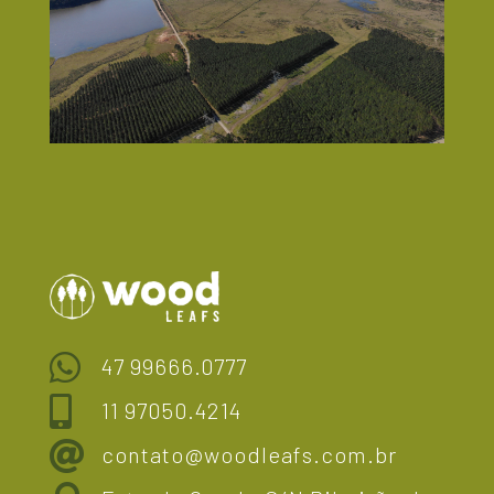

47 99666.0777

11 97050.4214

contato@woodleafs.com.br